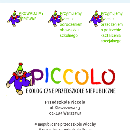
PROWADZIMY
Przyjmujemy
Przyjmujemy
ZERÓWKĘ
Dzieci z
Dzieci z
odroczeniem
orzeczeniem
obowiązku
o potrzebie
szkolnego
kształcenia
specjalnego
Przedszkole Piccolo
ul. Kleszczowa 13
02-485 Warszawa
# niepubliczne przedszkole Włochy
# prywatne przedszkole Ursus