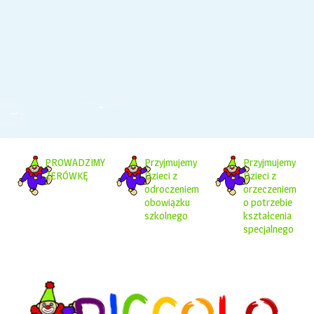
PROWADZIMY
Przyjmujemy
Przyjmujemy
ZERÓWKĘ
Dzieci z
Dzieci z
odroczeniem
orzeczeniem
obowiązku
o potrzebie
szkolnego
kształcenia
specjalnego