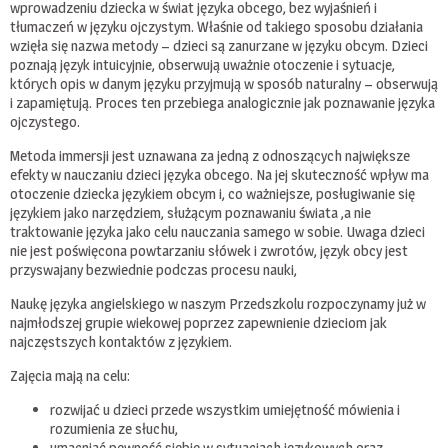
wprowadzeniu dziecka w świat języka obcego, bez wyjaśnień i
tłumaczeń w języku ojczystym. Właśnie od takiego sposobu działania
wzięła się nazwa metody – dzieci są zanurzane w języku obcym. Dzieci
poznają język intuicyjnie, obserwują uważnie otoczenie i sytuacje,
których opis w danym języku przyjmują w sposób naturalny – obserwują
i zapamiętują. Proces ten przebiega analogicznie jak poznawanie języka
ojczystego.
Metoda immersji jest uznawana za jedną z odnoszących największe
efekty w nauczaniu dzieci języka obcego. Na jej skuteczność wpływ ma
otoczenie dziecka językiem obcym i, co ważniejsze, posługiwanie się
językiem jako narzędziem, służącym poznawaniu świata ,a nie
traktowanie języka jako celu nauczania samego w sobie. Uwaga dzieci
nie jest poświęcona powtarzaniu słówek i zwrotów, język obcy jest
przyswajany bezwiednie podczas procesu nauki,
Naukę języka angielskiego w naszym Przedszkolu rozpoczynamy już w
najmłodszej grupie wiekowej poprzez zapewnienie dzieciom jak
najczęstszych kontaktów z językiem.
Zajęcia mają na celu:
rozwijać u dzieci przede wszystkim umiejętność mówienia i
rozumienia ze słuchu,
umacniać pewność siebie w sytuacjach językowych oraz