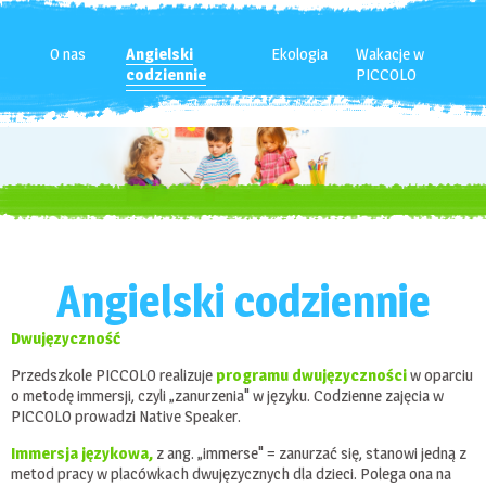
O nas
Angielski
Ekologia
Wakacje w
codziennie
PICCOLO
Angielski codziennie
Dwujęzyczność
Przedszkole PICCOLO realizuje
programu dwujęzyczności
w oparciu
o metodę immersji, czyli „zanurzenia" w języku. Codzienne zajęcia w
PICCOLO prowadzi Native Speaker.
Immersja językowa,
z ang. „immerse" = zanurzać się, stanowi jedną z
metod pracy w placówkach dwujęzycznych dla dzieci. Polega ona na